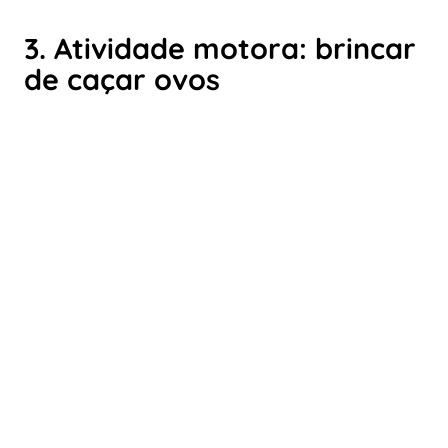
3. Atividade motora: brincar
de caçar ovos
Por fim, sugerimos a atividade de Páscoa mais
divertida para crianças de todas; esconda os ovos
decorados/cozidos que realizamos anteriormente e
comece uma busca por toda a casa ou jardim. O
grau de dificuldade dependerá da idade. Se você tem
filhos de várias idades, tente não deixar que os mais
velhos interfiram na busca pelos mais novos,
estabelecendo objetivos diferentes: use cores ou
marcas diferentes para que cada um procure as que
correspondem a eles. Para tornar o jogo mais
interessante, você pode preparar pistas em inglês na
forma de um mapa do tesouro, desenhos, enigmas
ou jogos de palavras. Além disso, cada pista pode
trazer consigo um desafio que a criança deve realizar