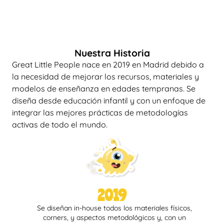
el aprendizaje y el desarrollo de los niños, así como
con el apoyo a nuestros socios educativos.
Nuestra Historia
G
r
e
a
t
L
i
t
t
l
e
P
e
o
p
l
e
n
a
c
e
e
n
2
0
1
9
e
n
M
a
d
r
i
d
d
e
b
i
d
o
a
l
a
n
e
c
e
s
i
d
a
d
d
e
m
e
j
o
r
a
r
l
o
s
r
e
c
u
r
s
o
s
,
m
a
t
e
r
i
a
l
e
s
y
m
o
d
e
l
o
s
d
e
e
n
s
e
ñ
a
n
z
a
e
n
e
d
a
d
e
s
t
e
m
p
r
a
n
a
s
.
S
e
d
i
s
e
ñ
a
d
e
s
d
e
e
d
u
c
a
c
i
ó
n
i
n
f
a
n
t
i
l
y
c
o
n
u
n
e
n
f
o
q
u
e
d
e
i
n
t
e
g
r
a
r
l
a
s
m
e
j
o
r
e
s
p
r
á
c
t
i
c
a
s
d
e
m
e
t
o
d
o
l
o
g
í
a
s
a
c
t
i
v
a
s
d
e
t
o
d
o
e
l
m
u
n
d
o
.
2019
Se diseñan in-house todos los materiales físicos,
corners, y aspectos metodológicos y, con un