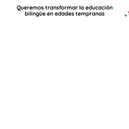
Queremos transformar la educación
bilingüe en edades tempranas
Misión
Nuestra misión es democratizar los recursos y el
aprendizaje del inglés para que generen un impacto
real en la comunidad educativa. Creemos que la
educación bilingüe desde edades tempranas es
esencial y nos esforzamos por brindar a los niños las
herramientas necesarias para ello.