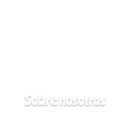
S
o
b
r
e
n
o
s
o
t
r
o
s