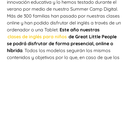
innovación educativa y lo hemos testado durante el
verano por medio de nuestro Summer Camp Digital.
Más de 300 familias han pasado por nuestras clases
online y han podido disfrutar del inglés a través de un
ordenador o una Tablet.
Este año nuestras
clases de inglés para niños
de Great Little People
se podrá disfrutar de forma presencial, online o
híbrida
. Todos los modelos seguirán los mismos
contenidos y objetivos por lo que, en caso de que los
peques necesiten pasar unos días en casa,
podrán
continuar con la
adquisición del inglés para niños
sin perder la continuidad con el idioma.
Rellena el formulario y tendrás información de lo
fácil que es obtener todo el método Great Little
People para tu centro educativo.