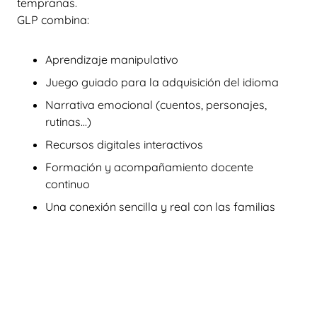
tempranas.
GLP combina:
Aprendizaje manipulativo
Juego guiado para la adquisición del idioma
Narrativa emocional (cuentos, personajes,
rutinas...)
Recursos digitales interactivos
Formación y acompañamiento docente
continuo
Una conexión sencilla y real con las familias
Todo esto permite que el inglés fluya de forma
natural y que los niños lo incorporen como parte de
su día a día.