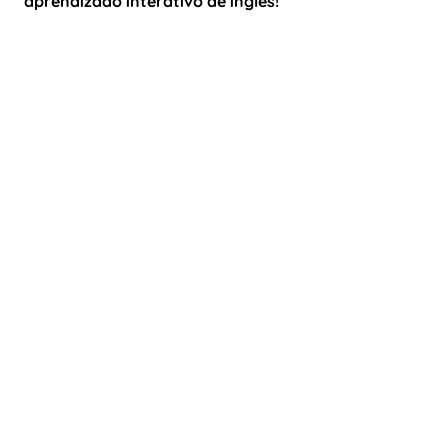
aprendizado interativo de inglês!
Preencha o formulário e você terá informações
sobre como é fácil obter todo o método Great Little
People para sua escola.